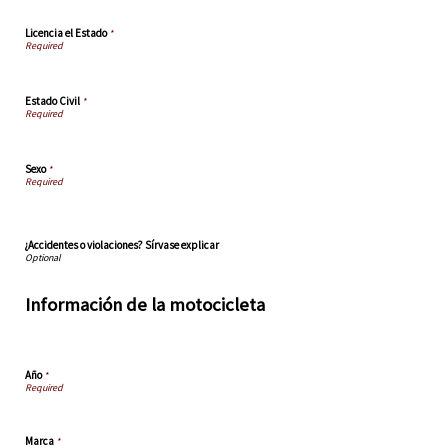
Licencia el Estado
*
Estado Civil
*
Sexo
*
¿Accidentes o violaciones? Sírvase explicar
Información de la motocicleta
Año
*
Marca
*